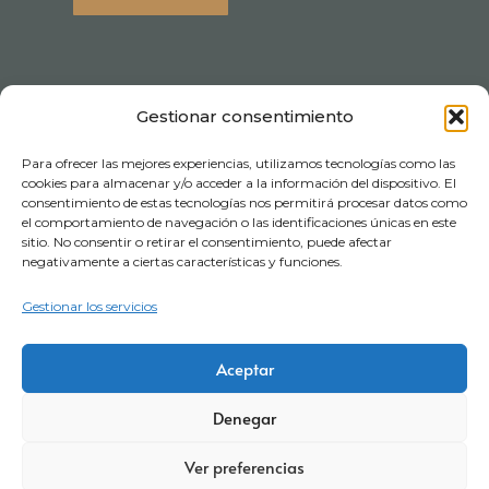
Gestionar consentimiento
Para ofrecer las mejores experiencias, utilizamos tecnologías como las
cookies para almacenar y/o acceder a la información del dispositivo. El
consentimiento de estas tecnologías nos permitirá procesar datos como
el comportamiento de navegación o las identificaciones únicas en este
sitio. No consentir o retirar el consentimiento, puede afectar
negativamente a ciertas características y funciones.
Gestionar los servicios
Aviso legal
Política de privacidad
Certificaciones
Aceptar
Política corporativa
Política de cookies
Condiciones de compra
Denegar
Términos y Condiciones de Visitas
Canal denuncia
Ver preferencias