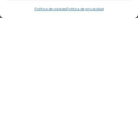
Trabaja con nosotros
Portal del empleado
Código de conducta
Política de cookies
Política de privacidad