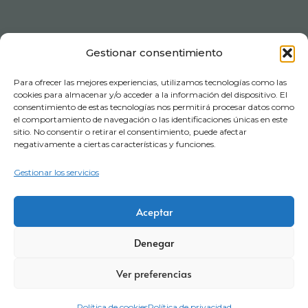
Gestionar consentimiento
Para ofrecer las mejores experiencias, utilizamos tecnologías como las
cookies para almacenar y/o acceder a la información del dispositivo. El
consentimiento de estas tecnologías nos permitirá procesar datos como
el comportamiento de navegación o las identificaciones únicas en este
sitio. No consentir o retirar el consentimiento, puede afectar
negativamente a ciertas características y funciones.
Gestionar los servicios
Aviso legal
Política de privacidad
Certificaciones
Aceptar
Política corporativa
Política de cookies
Condiciones de compra
Denegar
Términos y Condiciones de Visitas
Canal denuncia
Ver preferencias
Trabaja con nosotros
Portal del empleado
Código de conducta
Política de cookies
Política de privacidad