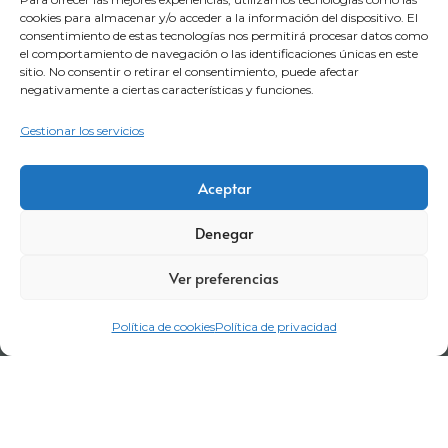
cookies para almacenar y/o acceder a la información del dispositivo. El
consentimiento de estas tecnologías nos permitirá procesar datos como
el comportamiento de navegación o las identificaciones únicas en este
sitio. No consentir o retirar el consentimiento, puede afectar
negativamente a ciertas características y funciones.
Gestionar los servicios
Aviso legal
Política de privacidad
Certificaciones
Aceptar
Política corporativa
Política de cookies
Condiciones de compra
Denegar
Términos y Condiciones de Visitas
Canal denuncia
Ver preferencias
Trabaja con nosotros
Portal del empleado
Código de conducta
Política de cookies
Política de privacidad