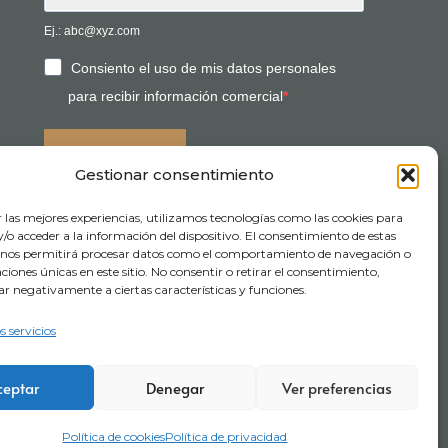
Ej.: abc@xyz.com
Consiento el uso de mis datos personales
para recibir información comercial
SUSCRIBIRSE
Gestionar consentimiento
r las mejores experiencias, utilizamos tecnologías como las cookies para
o acceder a la información del dispositivo. El consentimiento de estas
 nos permitirá procesar datos como el comportamiento de navegación o
caciones únicas en este sitio. No consentir o retirar el consentimiento,
de compra
Términos y Condiciones de Visitas
ar negativamente a ciertas características y funciones.
onducta
s servicios
ceptar
Denegar
Ver preferencias
Política de cookies
Política de privacidad