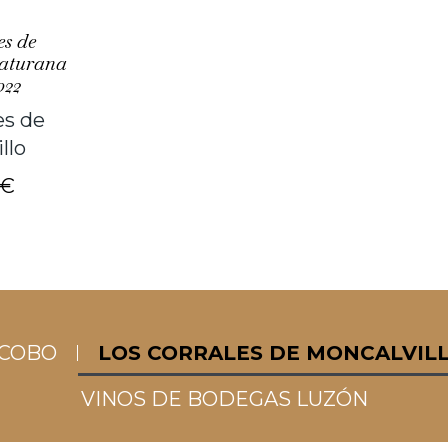
es de
aturana
022
es de
llo
€
ACOBO
LOS CORRALES DE MONCALVIL
VINOS DE BODEGAS LUZÓN