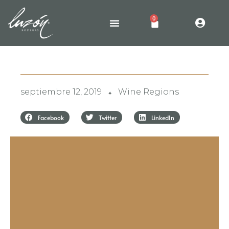
0
septiembre 12, 2019
Wine Regions
✦
Facebook
Twitter
LinkedIn