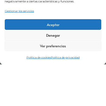
negativamente a ciertas características y funciones.
Gestionar los servicios
Aceptar
Denegar
Ver preferencias
Política de cookies
Política de privacidad
Aviso legal
Política de privacidad
Certificaciones
Política corporativa
Política de cookies
Condiciones de compra
Términos y Condiciones de Visitas
Canal denuncia