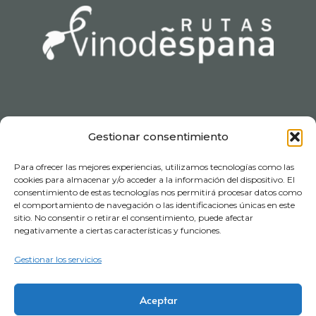
Gestionar consentimiento
Introduzca su dirección de e-mail para
suscribirse
Para ofrecer las mejores experiencias, utilizamos tecnologías como las
cookies para almacenar y/o acceder a la información del dispositivo. El
consentimiento de estas tecnologías nos permitirá procesar datos como
el comportamiento de navegación o las identificaciones únicas en este
sitio. No consentir o retirar el consentimiento, puede afectar
negativamente a ciertas características y funciones.
Ej.: abc@xyz.com
Consiento el uso de mis datos personales
Gestionar los servicios
para recibir información comercial
Aceptar