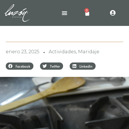
0
enero 23, 2025
Actividades
,
Maridaje
✦
Facebook
Twitter
LinkedIn