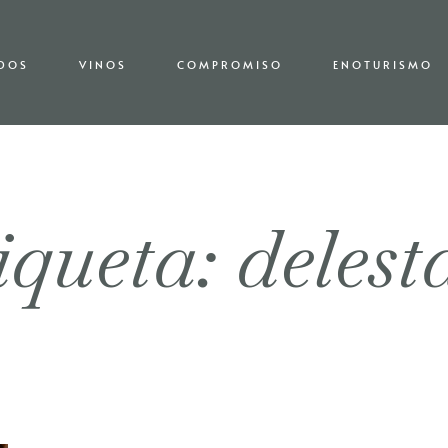
EDOS
VINOS
COMPROMISO
ENOTURISMO
iqueta: delest