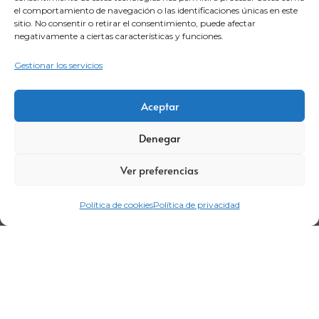
el comportamiento de navegación o las identificaciones únicas en este
sitio. No consentir o retirar el consentimiento, puede afectar
negativamente a ciertas características y funciones.
Gestionar los servicios
Aceptar
Aviso legal
Política de privacidad
Certificaciones
Denegar
Política corporativa
Política de cookies
Condiciones de compra
Ver preferencias
Términos y Condiciones de Visitas
Canal denuncia
Política de cookies
Política de privacidad
Trabaja con nosotros
Portal del empleado
Código de conducta