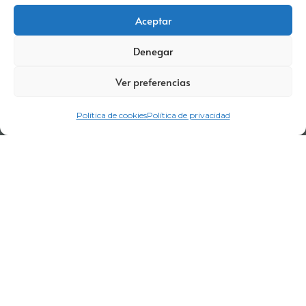
Aceptar
Aviso legal
Política de privacidad
Certificaciones
Denegar
Política corporativa
Política de cookies
Condiciones de compra
Ver preferencias
Términos y Condiciones de Visitas
Canal denuncia
Política de cookies
Política de privacidad
Trabaja con nosotros
Portal del empleado
Código de conducta