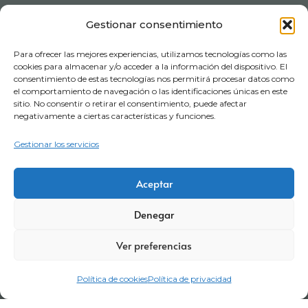
Gestionar consentimiento
Para ofrecer las mejores experiencias, utilizamos tecnologías como las
cookies para almacenar y/o acceder a la información del dispositivo. El
consentimiento de estas tecnologías nos permitirá procesar datos como
el comportamiento de navegación o las identificaciones únicas en este
sitio. No consentir o retirar el consentimiento, puede afectar
negativamente a ciertas características y funciones.
Gestionar los servicios
Aceptar
Aviso legal
Política de privacidad
Certificaciones
Denegar
Política corporativa
Política de cookies
Condiciones de compra
Ver preferencias
Términos y Condiciones de Visitas
Canal denuncia
Política de cookies
Política de privacidad
Trabaja con nosotros
Portal del empleado
Código de conducta