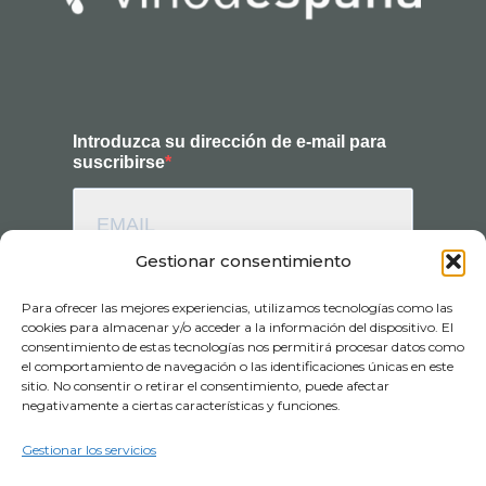
Introduzca su dirección de e-mail para
suscribirse
Gestionar consentimiento
Ej.: abc@xyz.com
Para ofrecer las mejores experiencias, utilizamos tecnologías como las
Consiento el uso de mis datos personales
cookies para almacenar y/o acceder a la información del dispositivo. El
consentimiento de estas tecnologías nos permitirá procesar datos como
para recibir información comercial
el comportamiento de navegación o las identificaciones únicas en este
sitio. No consentir o retirar el consentimiento, puede afectar
negativamente a ciertas características y funciones.
SUSCRIBIRSE
Gestionar los servicios