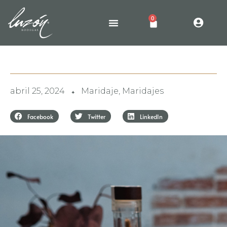
0
abril 25, 2024
Maridaje
,
Maridajes
✦
Facebook
Twitter
LinkedIn